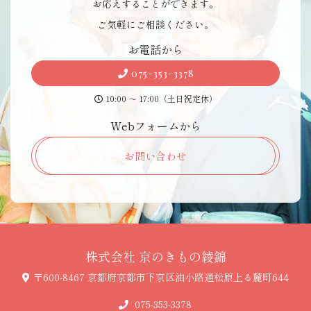
お応えすることができます。
ご気軽にご相談ください。
お 電 話 か ら
075-353-3378
10:00 〜 17:00（土日祝定休）
Webフォ ー ム か ら
お問い合わせ
株式会社 京のき も の 綾 錦
〒600-8467 京都府京都市下京区油小路通松原上る麓町644
075-353-3378