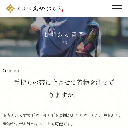
MENU
よくある質問
F A Q
2023.02.28
手持ちの帯に合わせて着物を注文で
き ま す か 。
もちろん大丈夫です。今までも事例があります。また、逆もあり、
着物から帯を制作することも可 能 で す 。