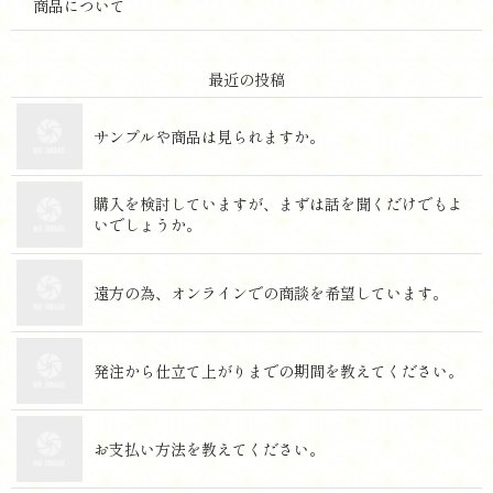
商品について
最 近 の 投 稿
サンプルや商品は見られ ま す か 。
購入を検討していますが、まずは話を聞くだけでもよ
いでし ょ う か 。
遠方の為、オンラインでの商談を希望して い ま す 。
発注から仕立て上がりまでの期間を教えてく だ さ い 。
お支払い方法を教えてく だ さ い 。