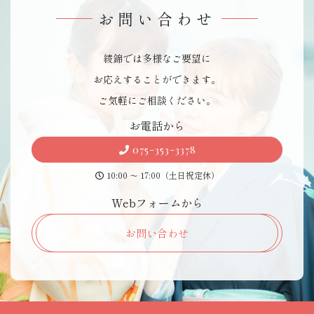
お問い合わせ
綾錦では多様なご要望に
お応えすることができます。
ご気軽にご相談ください。
お 電 話 か ら
075-353-3378
10:00 〜 17:00（土日祝定休）
Webフォ ー ム か ら
お問い合わせ