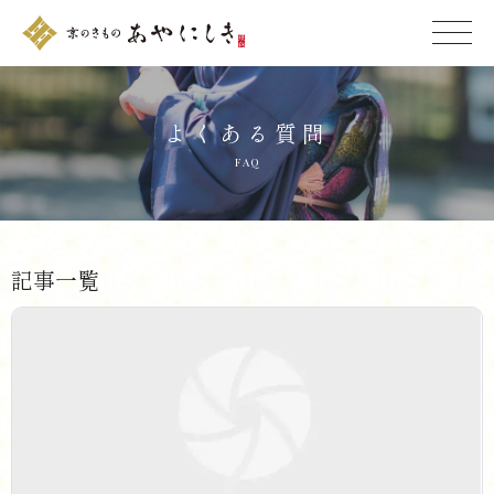
MENU
よくある質問
F A Q
記 事 一 覧